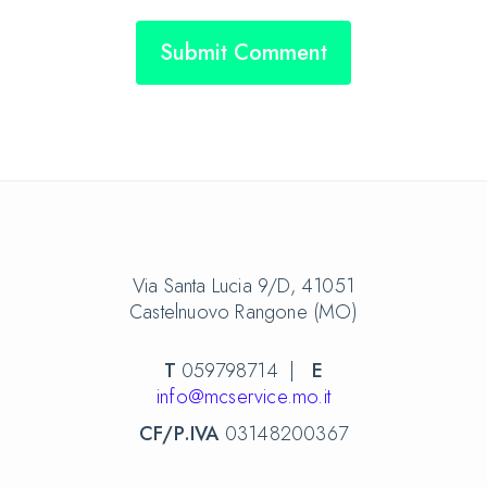
Via Santa Lucia 9/D, 41051
Castelnuovo Rangone (MO)
T
059798714 |
E
info@mcservice.mo.it
CF/P.IVA
03148200367