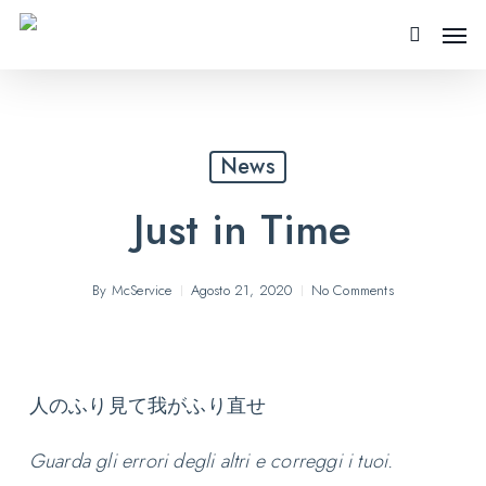
Skip
Men
to
search
main
content
News
Just in Time
By
McService
Agosto 21, 2020
No Comments
人のふり見て我がふり直せ
Guarda gli errori degli altri e correggi i tuoi.