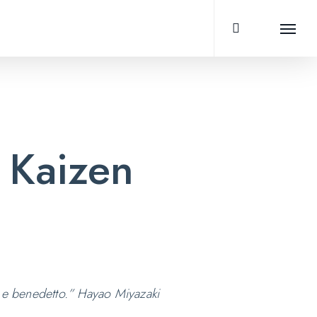
search
Menu
a Kaizen
e e benedetto.” Hayao Miyazaki