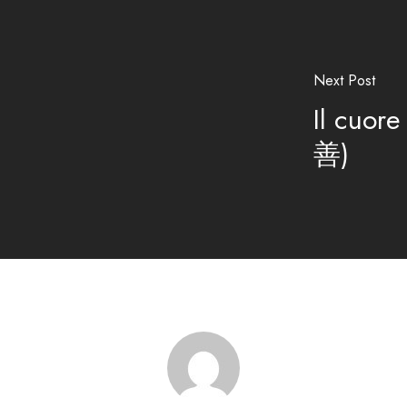
Next Post
Il cuore
善)