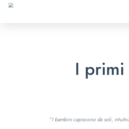
Skip
to
main
content
I primi
“
I bambini capiscono da soli, intuit