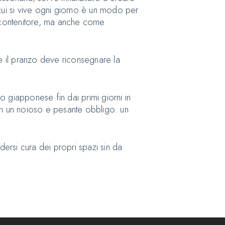
n cui si vive ogni giorno è un modo per
me contenitore, ma anche come
are il pranzo deve riconsegnare la
ico giapponese fin dai primi giorni in
non un noioso e pesante obbligo: un
dersi cura dei propri spazi sin da