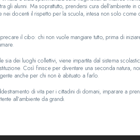
ra gli alunni. Ma soprattutto, prendersi cura dell’ambiente i
dare nei docenti il rispetto per la scuola, intesa non solo co
sprecare il cibo: chi non vuole mangiare tutto, prima di inizi
umare.
e sia dei luoghi collettivi, viene impartita dal sistema scolast
l’istituzione. Così finisce per diventare una seconda natura, 
lgente anche per chi non è abituato a farlo.
estramento di vita per i cittadini di domani, imparare a pren
tente all’ambiente da grandi.