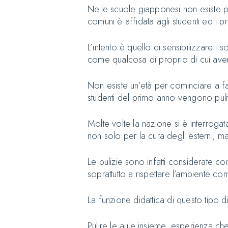
Nelle scuole giapponesi non esiste per
comuni è affidata agli studenti ed i pr
L’intento è quello di sensibilizzare i 
come qualcosa di proprio di cui ave
Non esiste un’età per cominciare a fare l
studenti del primo anno vengono pulit
Molte volte la nazione si è interrogat
non solo per la cura degli esterni; m
Le pulizie sono infatti considerate 
soprattutto a rispettare l’ambiente co
La funzione didattica di questo tipo di
Pulire le aule insieme, esperienza che 