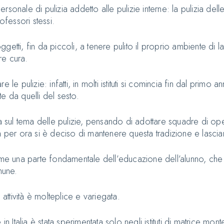
sonale di pulizia addetto alle pulizie interne: la pulizia dell
ofessori stessi.
soggetti, fin da piccoli, a tenere pulito il proprio ambiente di
re cura.
e pulizie: infatti, in molti istituti si comincia fin dal primo an
e da quelli del sesto.
a sul tema delle pulizie, pensando di adottare squadre di ope
a per ora si è deciso di mantenere questa tradizione e lascia
come una parte fondamentale dell’educazione dell’alunno, ch
mune.
 attività è molteplice e variegata.
in Italia è stata sperimentata solo negli istituti di matrice mon