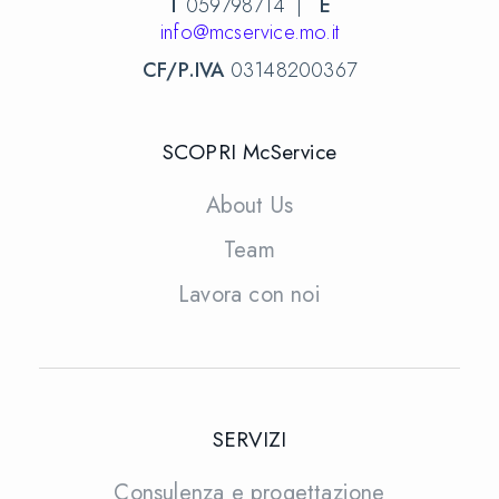
T
059798714 |
E
info@mcservice.mo.it
CF/P.IVA
03148200367
SCOPRI McService
About Us
Team
Lavora con noi
SERVIZI
Consulenza e progettazione