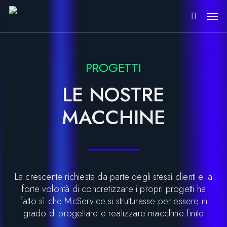
Skip
Men
to
search
main
content
PROGETTI
LE NOSTRE
MACCHINE
La crescente richiesta da parte degli stessi clienti e la
forte volontà di concretizzare i propri progetti ha
fatto sì che McService si strutturasse per essere in
grado di progettare e realizzare macchine finite