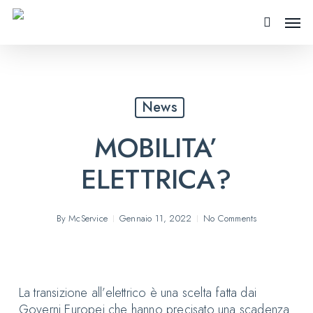
Skip
Menu
Men
to
search
main
content
News
MOBILITA’
ELETTRICA?
By
McService
Gennaio 11, 2022
No Comments
La transizione all’elettrico è una scelta fatta dai
Governi Europei che hanno precisato una scadenza