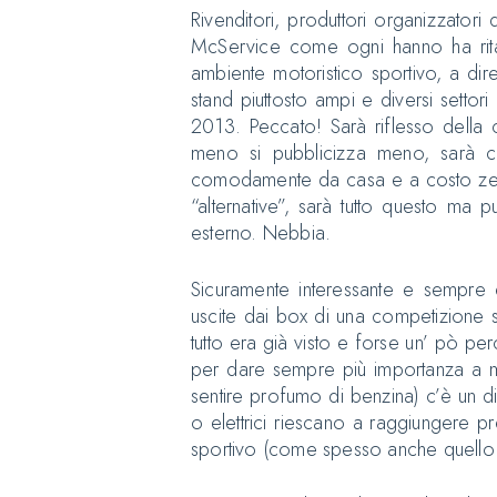
Rivenditori, produttori organizzator
McService come ogni hanno ha ritagl
ambiente motoristico sportivo, a dire
stand piuttosto ampi e diversi settor
2013. Peccato! Sarà riflesso della 
meno si pubblicizza meno, sarà ch
comodamente da casa e a costo zero,
“alternative”, sarà tutto questo ma 
esterno. Nebbia.
Sicuramente interessante e sempr
uscite dai box di una competizione s
tutto era già visto e forse un’ pò per
per dare sempre più importanza a mo
sentire profumo di benzina) c’è un d
o elettrici riescano a raggiungere p
sportivo (come spesso anche quello m