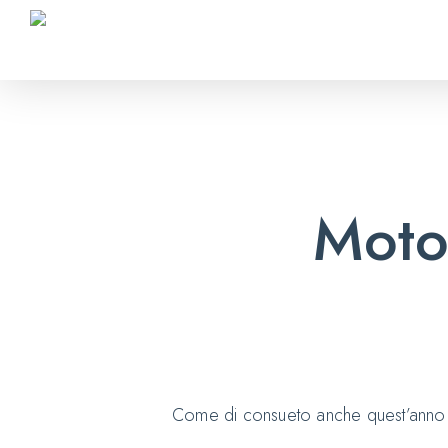
Skip
to
main
content
Moto
Come di consueto anche quest’anno si 