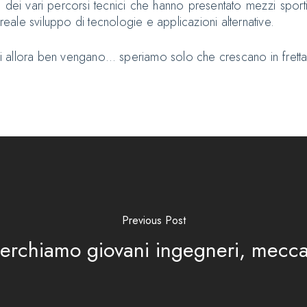
ti dei vari percorsi tecnici che hanno presentato mezzi sport
ale sviluppo di tecnologie e applicazioni alternative.
 allora ben vengano… speriamo solo che crescano in fretta
Previous Post
 cerchiamo giovani ingegneri, mecca