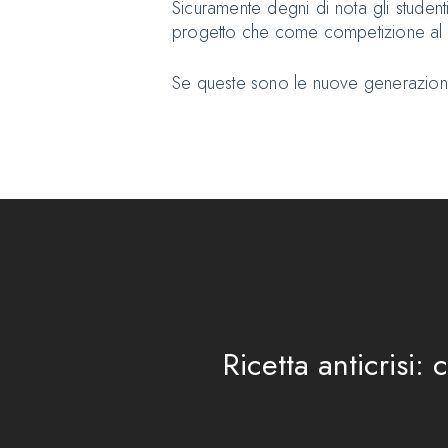
Sicuramente degni di nota gli studen
progetto che come competizione al re
Se queste sono le nuove generazioni
Ricetta anticrisi: