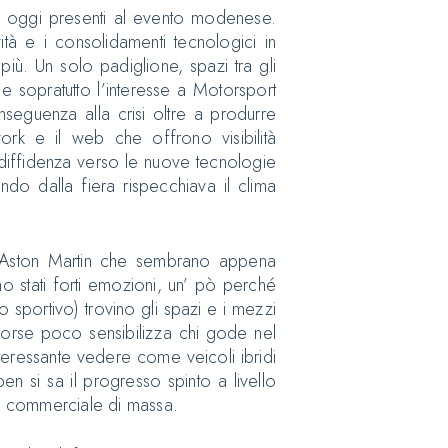
ano oggi presenti al evento modenese.
tà e i consolidamenti tecnologici in
più. Un solo padiglione, spazi tra gli
 e sopratutto l’interesse a Motorsport
seguenza alla crisi oltre a produrre
rk e il web che offrono visibilità
diffidenza verso le nuove tecnologie
ndo dalla fiera rispecchiava il clima
 Aston Martin che sembrano appena
o stati forti emozioni, un’ pò perché
o sportivo) trovino gli spazi e i mezzi
forse poco sensibilizza chi gode nel
teressante vedere come veicoli ibridi
n si sa il progresso spinto a livello
lo commerciale di massa.