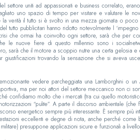
i del settore uniti ad appassionati e business correlato, er
iato uno spazio di tempo per visitare e valutare le novi
 la verità il tutto si è svolto in una mezza giornata o poco 
i del tutto pubblicitari hanno ridotto notevolmente l ‘impegno
crisi che ormai ha coinvolto ogni settore, sarà che per con
e le nuove fiere di questo millennio sono i socialnetwo
 sarà che il motore a scoppio nutre una certa gelosia e 
pur giustificazioni trovando la sensazione che si aveva usce
e emozionante vedere parcheggiata una Lamborghini o un
portiva, ma per noi attori del settore meccanico non ci son
ché confidiamo molto che i mercati (tra cui quello motoristic
torizzazioni “pulite”. A parte il discorso ambientale (che 
iscorso energetico sempre più interessante. È sempre più in
restazioni eccellenti e degne di nota, anche perché come be
ilitare) presuppone applicazioni sicure e funzionali a livel