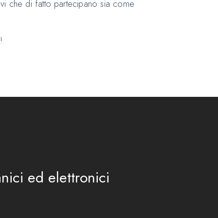
ivi che di fatto partecipano sia come
!
nici ed elettronici