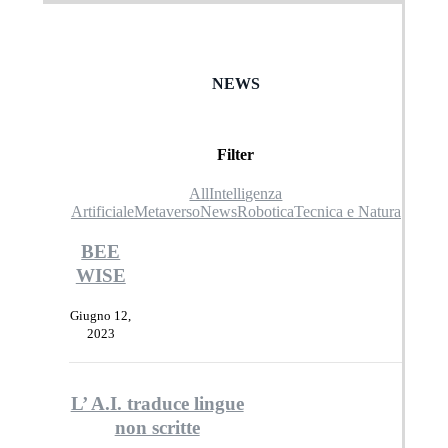
NEWS
Filter
All
Intelligenza
Artificiale
Metaverso
News
Robotica
Tecnica e Natura
BEE
WISE
Giugno 12,
2023
L’ A.I. traduce lingue
non scritte