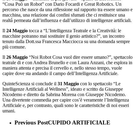
“Cosa Può un Robot” con Dario Focardi e Great Robotics. Un
percorso che nasce da una riflessione sul rapporto tra essere umano e
macchina, una relazione dai confini sfumati che ci restituisce una
realtà̀ permeata dall’influenza e dall’utilizzo di intelligenze artificiali.
Il
24 Maggio
tocca a “L’Intelligenza Teatrale e la Creatività: le
macchine potranno mai sostituire il genio artistico?”, un incontro
tenuto dalla Dott.ssa Francesca Macciocca su una domanda sempre
più comune.
Il
26 Maggio
“Noi Robot Cosa vuol dire essere umano?”, spettacolo
teatrale di e con Andrea Brunello e con Laura Anzani, che esplora in
maniera attenta e precisa il cervello e, nello stesso tempo, vuole
capire dove sta andando il campo dell’Intelligenza Artificiale.
QuinteScienza si conclude il
31 Maggio
con lo spettacolo “Le
Intelligenze Artificiali al Wellness”, ideato e scritto da Giuseppe
Nicodemo e diretto da Sabrina Morena con Giuseppe Nicodemo.
Una divertente commedia per capire cos’è veramente l’Intelligenza
Artificiale e, per contrasto, quali sono le caratteristiche di noi esseri
umani.
Previous Post
CUPIDO ARTIFICIALE