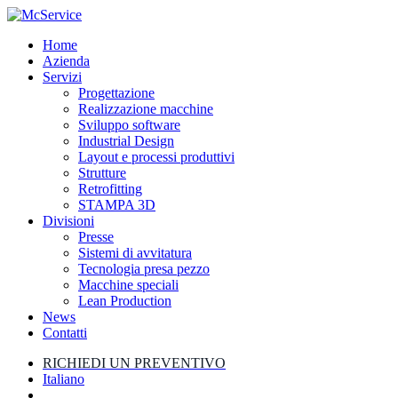
Skip
to
search
Menu
Home
main
Azienda
content
Servizi
Progettazione
Realizzazione macchine
Sviluppo software
Industrial Design
Layout e processi produttivi
Strutture
Retrofitting
STAMPA 3D
Divisioni
Presse
Sistemi di avvitatura
Tecnologia presa pezzo
Macchine speciali
Lean Production
News
Contatti
R
I
C
H
I
E
D
I
U
N
P
R
E
V
E
N
T
I
V
O
Italiano
search