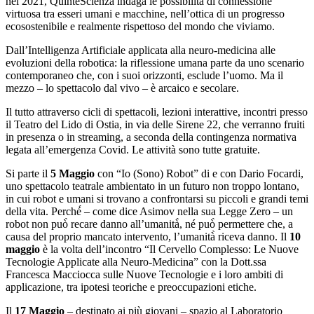
nel 2021, QuinteScienza indaga le possibilità di connessione
virtuosa tra esseri umani e macchine, nell’ottica di un progresso
ecosostenibile e realmente rispettoso del mondo che viviamo.
Dall’Intelligenza Artificiale applicata alla neuro-medicina alle
evoluzioni della robotica: la riflessione umana parte da uno scenario
contemporaneo che, con i suoi orizzonti, esclude l’uomo. Ma il
mezzo – lo spettacolo dal vivo – è arcaico e secolare.
Il tutto attraverso cicli di spettacoli, lezioni interattive, incontri presso
il Teatro del Lido di Ostia, in via delle Sirene 22, che verranno fruiti
in presenza o in streaming, a seconda della contingenza normativa
legata all’emergenza Covid. Le attività sono tutte gratuite.
Si parte il
5 Maggio
con “Io (Sono) Robot” di e con Dario Focardi,
uno spettacolo teatrale ambientato in un futuro non troppo lontano,
in cui robot e umani si trovano a confrontarsi su piccoli e grandi temi
della vita. Perché́ – come dice Asimov nella sua Legge Zero – un
robot non può̀ recare danno all’umanità̀, né può̀ permettere che, a
causa del proprio mancato intervento, l’umanità̀ riceva danno. Il
10
maggio
è la volta dell’incontro “Il Cervello Complesso: Le Nuove
Tecnologie Applicate alla Neuro-Medicina” con la Dott.ssa
Francesca Macciocca sulle Nuove Tecnologie e i loro ambiti di
applicazione, tra ipotesi teoriche e preoccupazioni etiche.
Il
17 Maggio
– destinato ai più giovani – spazio al Laboratorio